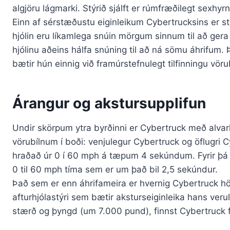
algjöru lágmarki. Stýrið sjálft er rúmfræðilegt sexhyrn
Einn af sérstæðustu eiginleikum Cybertrucksins er stý
hjólin eru líkamlega snúin mörgum sinnum til að gera kr
hjólinu aðeins hálfa snúning til að ná sömu áhrifum. 
bætir hún einnig við framúrstefnulegt tilfinningu vörub
Árangur og akstursupplifun
Undir skörpum ytra byrðinni er Cybertruck með alvar
vörubílnum í boði: venjulegur Cybertruck og öflugri 
hraðað úr 0 í 60 mph á tæpum 4 sekúndum. Fyrir þá 
0 til 60 mph tíma sem er um það bil 2,5 sekúndur.
Það sem er enn áhrifameira er hvernig Cybertruck hönd
afturhjólastýri sem bætir aksturseiginleika hans veru
stærð og þyngd (um 7.000 pund), finnst Cybertruck 