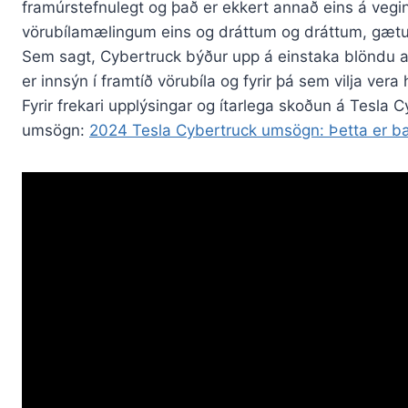
framúrstefnulegt og það er ekkert annað eins á vegi
vörubílamælingum eins og dráttum og dráttum, gætu ve
Sem sagt, Cybertruck býður upp á einstaka blöndu af
er innsýn í framtíð vörubíla og fyrir þá sem vilja vera 
Fyrir frekari upplýsingar og ítarlega skoðun á Tesla
umsögn:
2024 Tesla Cybertruck umsögn: Þetta er bar