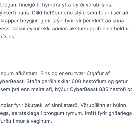
t lögun, hneigð til hyrndra ytra byrði vörubílsins.
rikerfi hans. Ólíkt hefðbundnu stýri, sem felur í sér að
appar beygjur, gerir stýri-fyrir-vír þér kleift að snúa
Þessi tækni eykur ekki aðeins akstursupplifunina heldur
ílsins.
legum afköstum. Eins og er eru tvær útgáfur af
CyberBeast. Staðalgerðin skilar 600 hestöflum og getur
sem þrá enn meira afl, býður CyberBeast 835 hestöfl o
lar fyrir ökutæki af sinni stærð. Vörubíllinn er búinn
lega, sérstaklega í þröngum rýmum. Þrátt fyrir gríðarlega
furðu fimur á veginum.