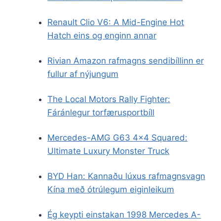
Renault Clio V6: A Mid-Engine Hot
Hatch eins og enginn annar
Rivian Amazon rafmagns sendibíllinn er
fullur af nýjungum
The Local Motors Rally Fighter:
Fáránlegur torfærusportbíll
Mercedes-AMG G63 4×4 Squared:
Ultimate Luxury Monster Truck
BYD Han: Kannaðu lúxus rafmagnsvagn
Kína með ótrúlegum eiginleikum
Ég keypti einstakan 1998 Mercedes A-