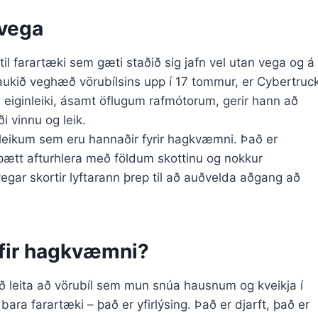
 vega
l farartæki sem gæti staðið sig jafn vel utan vega og á
 aukið veghæð vörubílsins upp í 17 tommur, er Cybertruc
i eiginleiki, ásamt öflugum rafmótorum, gerir hann að
i vinnu og leik.
inleikum sem eru hannaðir fyrir hagkvæmni. Það er
amþætt afturhlera með földum skottinu og nokkur
gar skortir lyftarann ​​þrep til að auðvelda aðgang að
yfir hagkvæmni?
að leita að vörubíl sem mun snúa hausnum og kveikja í
ara farartæki – það er yfirlýsing. Það er djarft, það er