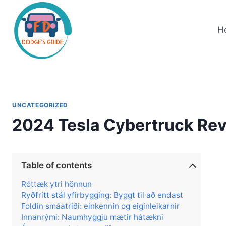
Skip
to
H
content
UNCATEGORIZED
2024 Tesla Cybertruck Revi
Table of contents
Róttæk ytri hönnun
Ryðfrítt stál yfirbygging: Byggt til að endast
Foldin smáatriði: einkennin og eiginleikarnir
Innanrými: Naumhyggju mætir hátækni