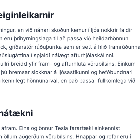
iginleikarnir
ningur, en við nánari skoðun kemur í ljós nokkrir faldir
m eru þríhyrningslaga til að passa við heildarhönnun
ruck, gríðarstór rúðuþurrka sem er sett á hlið framrúðunn
eðslugáttina í spjaldi nálægt afturhjólaskálinni.
ullri breidd yfir fram- og afturhluta vörubílsins. Einkum
 þú bremsar slokknar á ljósastikunni og hefðbundnari
rkennilegt hönnunarval, en það passar fullkomlega við
hátækni
 áfram. Eins og önnur Tesla farartæki einkennist
m öllum aðgerðum vörubílsins. Hnappar og rofar eru í