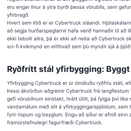
eru engar línur á ytra byrði þessa vörubíls, sem ge
yfirbragð.
Hvert sem litið er er Cybertruck sláandi. Hjólaskálarn
að segja hurðarspeglarnir hafa verið hannaðir til að l
ekki tebolli allra, þá er ekki að neita að Cybertruck s
sci-fi kvikmynd en eitthvað sem þú myndir sjá á þjó
Ryðfrítt stál yfirbygging: Byggt
Yfirbygging Cybertruck er úr ómáluðu ryðfríu stáli, e
Þessi ákvörðun aðgreinir Cybertruck frá langflestum 
gefi vörubílnum einstakt, hrátt útlit, þá fylgja því lí
vandamálum með slit á yfirbyggingarspjöldum, sem hefu
fyrir rispum og beyglum. Engu að síður er efnið einn
framúrstefnulegri fagurfræði Cybertruck.