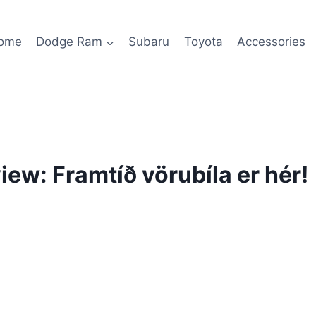
ome
Dodge Ram
Subaru
Toyota
Accessories
ew: Framtíð vörubíla er hér!