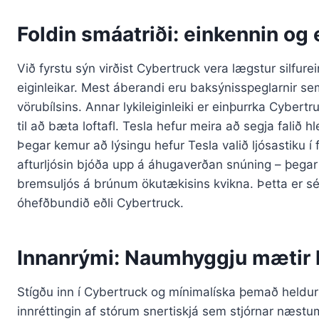
Foldin smáatriði: einkennin og e
Við fyrstu sýn virðist Cybertruck vera lægstur silfurei
eiginleikar. Mest áberandi eru baksýnisspeglarnir se
vörubílsins. Annar lykileiginleiki er einþurrka Cybert
til að bæta loftafl. Tesla hefur meira að segja falið hl
Þegar kemur að lýsingu hefur Tesla valið ljósastiku í f
afturljósin bjóða upp á áhugaverðan snúning – þegar
bremsuljós á brúnum ökutækisins kvikna. Þetta er sé
óhefðbundið eðli Cybertruck.
Innanrými: Naumhyggju mætir 
Stígðu inn í Cybertruck og mínimalíska þemað heldur
innréttingin af stórum snertiskjá sem stjórnar næstu