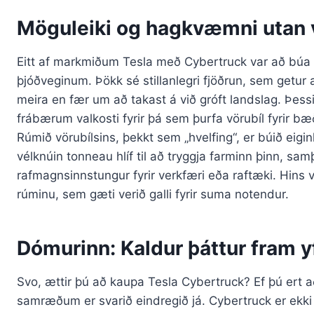
Möguleiki og hagkvæmni utan
Eitt af markmiðum Tesla með Cybertruck var að búa ti
þjóðveginum. Þökk sé stillanlegri fjöðrun, sem getur
meira en fær um að takast á við gróft landslag. Þess
frábærum valkosti fyrir þá sem þurfa vörubíl fyrir bæð
Rúmið vörubílsins, þekkt sem „hvelfing“, er búið eig
vélknúin tonneau hlíf til að tryggja farminn þinn, s
rafmagnsinnstungur fyrir verkfæri eða raftæki. Hins ve
rúminu, sem gæti verið galli fyrir suma notendur.
Dómurinn: Kaldur þáttur fram 
Svo, ættir þú að kaupa Tesla Cybertruck? Ef þú ert 
samræðum er svarið eindregið já. Cybertruck er ekki b