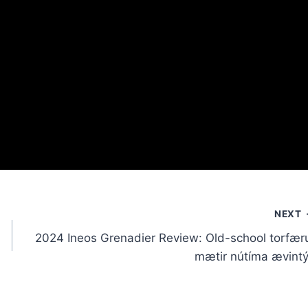
NEXT
2024 Ineos Grenadier Review: Old-school torfær
mætir nútíma ævintý