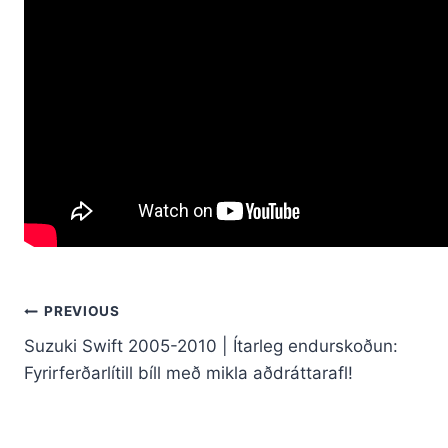
Leiðarkerfi
PREVIOUS
Suzuki Swift 2005-2010 | Ítarleg endurskoðun:
færslu
Fyrirferðarlítill bíll með mikla aðdráttarafl!