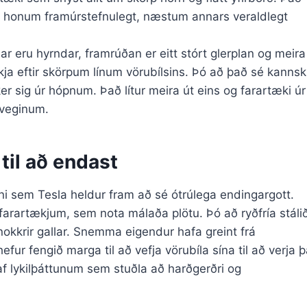
fur honum framúrstefnulegt, næstum annars veraldlegt
ar eru hyrndar, framrúðan er eitt stórt glerplan og meira
íkja eftir skörpum línum vörubílsins. Þó að það sé kannsk
ker sig úr hópnum. Það lítur meira út eins og farartæki úr
ðveginum.
 til að endast
fni sem Tesla heldur fram að sé ótrúlega endingargott.
farartækjum, sem nota málaða plötu. Þó að ryðfría stáli
ka nokkrir gallar. Snemma eigendur hafa greint frá
r fengið marga til að vefja vörubíla sína til að verja þ
 af lykilþáttunum sem stuðla að harðgerðri og