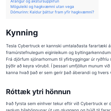
Árangur og akstursupplifun
Möguleiki og hagkvæmni utan vega
Dómurinn: Kaldur þáttur fram yfir hagkvæmni?
Kynning
Tesla Cybertruck er kannski umtalaðasta farartæki á
framúrstefnulegum eiginleikum og byltingarkenndum f
Frá djörfum sjónarhornum til yfirbyggingar úr ryðfríu
þýðir að keyra vörubíl. Í þessari umfjöllun munum við
kanna hvað það er sem gerir það áberandi og hvers 
Róttæk ytri hönnun
Það fyrsta sem einhver tekur eftir við Cybertruck er
reglum bílahönnunar út um gluggann og búið til farart