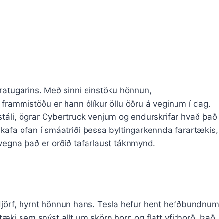
ratugarins. Með sinni einstöku hönnun,
rammistöðu er hann ólíkur öllu öðru á veginum í dag.
 stáli, ögrar Cybertruck venjum og endurskrifar hvað það
 kafa ofan í smáatriði þessa byltingarkennda farartækis,
vegna það er orðið tafarlaust táknmynd.
 djörf, hyrnt hönnun hans. Tesla hefur hent hefðbundnum
æki sem snýst allt um skörp horn og flatt yfirborð. Það