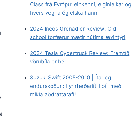
Class frá Evrópu: einkenni, eiginleikar og
hvers vegna ég elska hann
2024 Ineos Grenadier Review: Old-
i
school torfærur mætir nútíma ævintýri
2024 Tesla Cybertruck Review: Framtíð
vörubíla er hér!
Suzuki Swift 2005-2010 | Ítarleg
endurskoðun: Fyrirferðarlítill bíll með
mikla aðdráttarafl!
ð
á