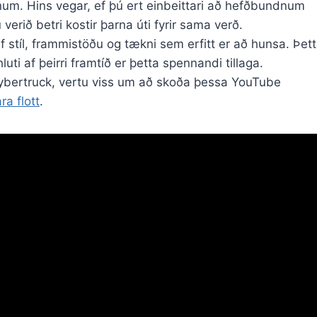
num. Hins vegar, ef þú ert einbeittari að hefðbundnum
rið betri kostir þarna úti fyrir sama verð.
 stíl, frammistöðu og tækni sem erfitt er að hunsa. Þet
hluti af þeirri framtíð er þetta spennandi tillaga.
 Cybertruck, vertu viss um að skoða þessa YouTube
a flott
.