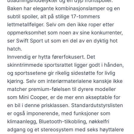
utladningshodelykter og en dyp frontspoiler.
Baken har elegante kombinasjonslamper og en
subtil spoiler, alt på stilige 17-tommers
lettmetallfelger. Selv om den ikke roper etter
oppmerksomhet som noen av sine konkurrenter,
ser Swift Sport ut som en del av en dyktig hot
hatch.
Innvendig er hytta førerfokusert. Det
skinntrimmede sportsrattet ligger godt i hånden,
og sportssetene gir rikelig sidestøtte for livlig
kjøring. Selv om interiørmaterialene kanskje ikke
matcher premium-følelsen til dyrere modeller
som Mini Cooper, er de mer enn akseptable for
en bil i denne prisklassen. Standardutstyrslisten
er også imponerende, med funksjoner som
klimaanlegg, Bluetooth-tilkobling, nøkkelfri
adgang og et stereosystem med seks høyttalere