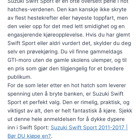
Suzuki Swift Sport er en ofte oversett perle i hot
hatches-verdenen. Den kan kanskje ikke skryte
av flest hestekrefter eller høyeste toppfart, men
den veier opp for det med lett smidighet og en
engasjerende kjøreopplevelse. Hvis du har glemt
Swift Sport eller aldri vurdert det, skylder du deg
selv en prøvekjøring. Du vil finne gammeldags
GTI-moro uten de gamle skolens ulemper, og til
en pris som gjør den tilgjengelig for et bredere
publikum.
For de som leter etter en hot hatch som leverer
spenning uten å bryte banken, er Suzuki Swift
Sport et perfekt valg. Den er rimelig, praktisk, og
viktigst av alt, den er helt fantastisk å kjøre. Sjekk
ut denne hele anmeldelsen for å dykke dypere
inn i Swift Sport:
Suzuki Swift Sport 2011-2017 |
Bør DU kjøpe en?
.