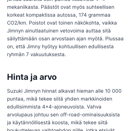
mekaniikasta. Päästöt ovat myös suhteellisen
korkeat kompaktissa autossa, 174 grammaa
CO2/km. Poistot ovat toinen näkökohta, vaikka
Jimnyn ainutlaatuinen vetovoima auttaa sitä
säilyttämään osan arvostaan ​​ajan myötä. Plussaa
on, että Jimny hyötyy kohtuullisen edullisesta
ryhmän 7 vakuutuksesta.
Hinta ja arvo
Suzuki Jimnyn hinnat alkavat hieman alle 10 000
puntaa, mikä tekee siitä yhden markkinoiden
edullisimmista 4×4-ajoneuvoista. Vahva
arvolupaus johtuu sen off-road-ominaisuuksista
ja käytännöllisestä koosta, mikä tekee siitä
houkuttelevan vaihtoehdon niille, jotka etsivät