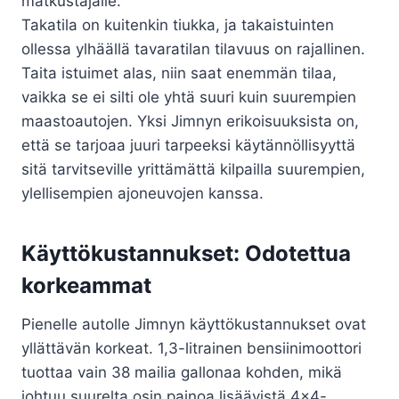
matkustajalle.
Takatila on kuitenkin tiukka, ja takaistuinten
ollessa ylhäällä tavaratilan tilavuus on rajallinen.
Taita istuimet alas, niin saat enemmän tilaa,
vaikka se ei silti ole yhtä suuri kuin suurempien
maastoautojen. Yksi Jimnyn erikoisuuksista on,
että se tarjoaa juuri tarpeeksi käytännöllisyyttä
sitä tarvitseville yrittämättä kilpailla suurempien,
ylellisempien ajoneuvojen kanssa.
Käyttökustannukset: Odotettua
korkeammat
Pienelle autolle Jimnyn käyttökustannukset ovat
yllättävän korkeat. 1,3-litrainen bensiinimoottori
tuottaa vain 38 mailia gallonaa kohden, mikä
johtuu suurelta osin painoa lisäävistä 4×4-