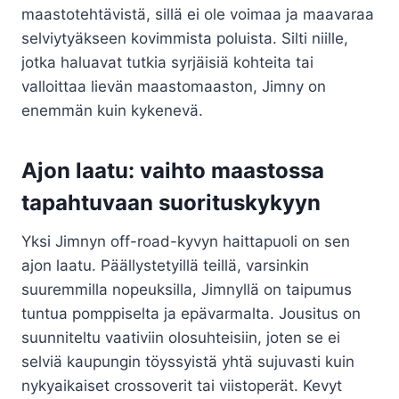
maastotehtävistä, sillä ei ole voimaa ja maavaraa
selviytyäkseen kovimmista poluista. Silti niille,
jotka haluavat tutkia syrjäisiä kohteita tai
valloittaa lievän maastomaaston, Jimny on
enemmän kuin kykenevä.
Ajon laatu: vaihto maastossa
tapahtuvaan suorituskykyyn
Yksi Jimnyn off-road-kyvyn haittapuoli on sen
ajon laatu. Päällystetyillä teillä, varsinkin
suuremmilla nopeuksilla, Jimnyllä on taipumus
tuntua pomppiselta ja epävarmalta. Jousitus on
suunniteltu vaativiin olosuhteisiin, joten se ei
selviä kaupungin töyssyistä yhtä sujuvasti kuin
nykyaikaiset crossoverit tai viistoperät. Kevyt