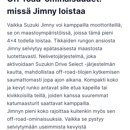
missä Jimny loistaa
Vaikka Suzuki Jimny voi kamppailla moottoriteillä,
se on maastoympäristöissä, joissa tämä pieni
4×4 todella loistaa. Tikkaiden rungon ansiosta
Jimny selviytyy epätasaisesta maastosta
luotettavasti. Nelivetojärjestelmä, joka
aktivoidaan Suzukin Drive Select -järjestelmän
kautta, mahdollistaa off-road-tilojen kytkemisen
saumattomasti jopa ajon aikana. Kompakti koko
ja kevyt runko antavat sille etua kapeilla tai
kivikkoisilla teillä, joiden kanssa suuremmat
katumaasturit saattavat kamppailla.
Jimnyn pieni koko rajoittaa kuitenkin myös sen
off-road-ominaisuuksia. Vaikka se pystyy
selviytymään useimmista kevyistä