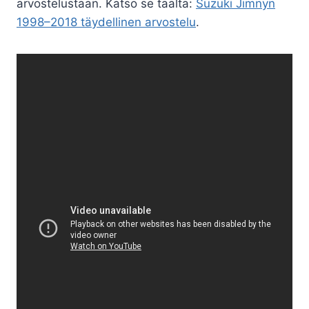
arvostelustaan. Katso se täältä:
Suzuki Jimnyn
1998–2018 täydellinen arvostelu
.