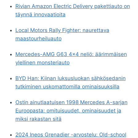
Rivian Amazon Electric Delivery pakettiauto on
täynnä innovaatioita
Local Motors Rally Fighter: naurettava
maastourheiluauto
Mercedes-AMG G63 4×4 neliö: äärimmäisen
ylellinen monsteriauto
BYD Han: Kiinan luksusluokan sähkösedanin
tutkiminen uskomattomilla ominaisuuksilla
Ostin ainutlaatuisen 1998 Mercedes A-sarjan
Euroopasta: omituisuudet, ominaisuudet ja
miksi rakastan sitä
2024 Ineos Grenadier -arvostelu: Old-school