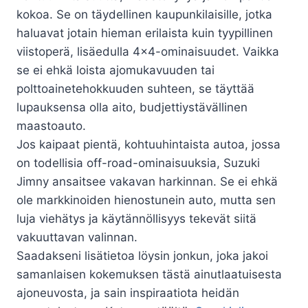
kokoa. Se on täydellinen kaupunkilaisille, jotka
haluavat jotain hieman erilaista kuin tyypillinen
viistoperä, lisäedulla 4×4-ominaisuudet. Vaikka
se ei ehkä loista ajomukavuuden tai
polttoainetehokkuuden suhteen, se täyttää
lupauksensa olla aito, budjettiystävällinen
maastoauto.
Jos kaipaat pientä, kohtuuhintaista autoa, jossa
on todellisia off-road-ominaisuuksia, Suzuki
Jimny ansaitsee vakavan harkinnan. Se ei ehkä
ole markkinoiden hienostunein auto, mutta sen
luja viehätys ja käytännöllisyys tekevät siitä
vakuuttavan valinnan.
Saadakseni lisätietoa löysin jonkun, joka jakoi
samanlaisen kokemuksen tästä ainutlaatuisesta
ajoneuvosta, ja sain inspiraatiota heidän