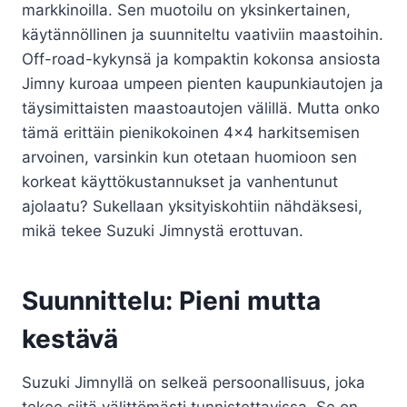
markkinoilla. Sen muotoilu on yksinkertainen,
käytännöllinen ja suunniteltu vaativiin maastoihin.
Off-road-kykynsä ja kompaktin kokonsa ansiosta
Jimny kuroaa umpeen pienten kaupunkiautojen ja
täysimittaisten maastoautojen välillä. Mutta onko
tämä erittäin pienikokoinen 4×4 harkitsemisen
arvoinen, varsinkin kun otetaan huomioon sen
korkeat käyttökustannukset ja vanhentunut
ajolaatu? Sukellaan yksityiskohtiin nähdäksesi,
mikä tekee Suzuki Jimnystä erottuvan.
Suunnittelu: Pieni mutta
kestävä
Suzuki Jimnyllä on selkeä persoonallisuus, joka
tekee siitä välittömästi tunnistettavissa. Se on