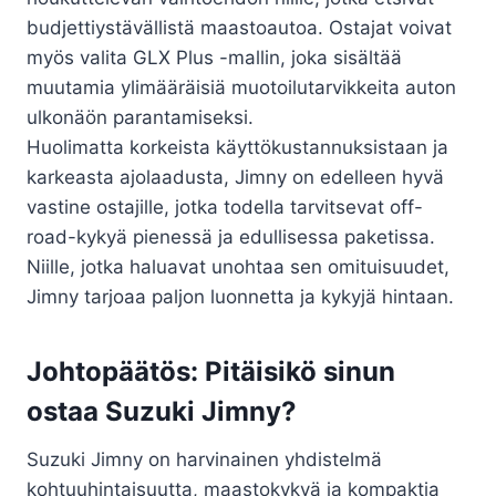
budjettiystävällistä maastoautoa. Ostajat voivat
myös valita GLX Plus -mallin, joka sisältää
muutamia ylimääräisiä muotoilutarvikkeita auton
ulkonäön parantamiseksi.
Huolimatta korkeista käyttökustannuksistaan ​​ja
karkeasta ajolaadusta, Jimny on edelleen hyvä
vastine ostajille, jotka todella tarvitsevat off-
road-kykyä pienessä ja edullisessa paketissa.
Niille, jotka haluavat unohtaa sen omituisuudet,
Jimny tarjoaa paljon luonnetta ja kykyjä hintaan.
Johtopäätös: Pitäisikö sinun
ostaa Suzuki Jimny?
Suzuki Jimny on harvinainen yhdistelmä
kohtuuhintaisuutta, maastokykyä ja kompaktia