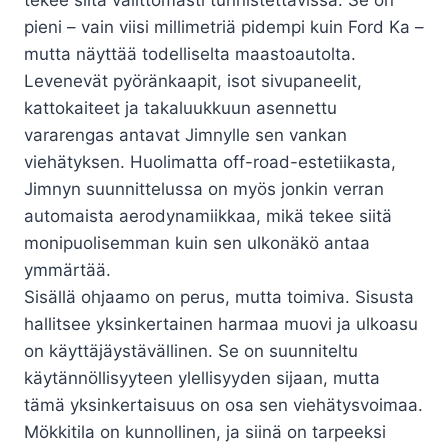
pieni – vain viisi millimetriä pidempi kuin Ford Ka –
mutta näyttää todelliselta maastoautolta.
Levenevät pyöränkaapit, isot sivupaneelit,
kattokaiteet ja takaluukkuun asennettu
vararengas antavat Jimnylle sen vankan
viehätyksen. Huolimatta off-road-estetiikasta,
Jimnyn suunnittelussa on myös jonkin verran
automaista aerodynamiikkaa, mikä tekee siitä
monipuolisemman kuin sen ulkonäkö antaa
ymmärtää.
Sisällä ohjaamo on perus, mutta toimiva. Sisusta
hallitsee yksinkertainen harmaa muovi ja ulkoasu
on käyttäjäystävällinen. Se on suunniteltu
käytännöllisyyteen ylellisyyden sijaan, mutta
tämä yksinkertaisuus on osa sen viehätysvoimaa.
Mökkitila on kunnollinen, ja siinä on tarpeeksi