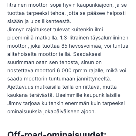
litrainen moottori sopii hyvin kaupunkiajoon, ja se
tuottaa tarpeeksi tehoa, jotta se pääsee helposti
sisään ja ulos liikenteestä.
Jimnyn rajoitukset tulevat kuitenkin ilmi
pidemmillä matkoilla. 1,3-litrainen täysalumiininen
moottori, joka tuottaa 85 hevosvoimaa, voi tuntua
alitehoiselta moottoriteillä. Saadaksesi
suurimman osan sen tehosta, sinun on
nostettava moottori 6 000 rpm:n rajalle, mikä voi
saada moottorin tuntumaan jännittyneeltä.
Ajettavuus mutkaisilla teillä on riittävä, mutta
kaukana terävästä. Useimmille kaupunkilaisille
Jimny tarjoaa kuitenkin enemmän kuin tarpeeksi
ominaisuuksia jokapäiväiseen ajoon.
Off-road-ominaisuudet: