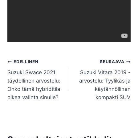
Artikkelien
EDELLINEN
SEURAAVA
Suzuki Swace 2021
Suzuki Vitara 2019 -
selaus
täydellinen arvostelu:
arvostelu: Tyylikäs ja
Onko tämä hybriditila
käytännöllinen
oikea valinta sinulle?
kompakti SUV