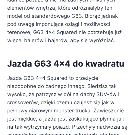
elementów wnętrza, które odróżniałyby ten
model od standardowego G63. Biorąc jednak
pod uwagę imponujące osiągi i możliwości
terenowe, G63 4×4 Squared nie potrzebuje już
więcej bajerów i bajerów, aby się wyróżniać.
Jazda G63 4×4 do kwadratu
Jazda G63 4×4 Squared to przeżycie
niepodobne do żadnego innego. Siedzisz tak
wysoko, że patrzysz w dół na dachy SUV-ów i
crossoverów, dzięki czemu czujesz się jak w
pełnowymiarowym monster trucku. Zawieszenie
jest miękkie, a jazda jest zaskakująco płynna jak
na tak wytrzymały pojazd. Przechyły nadwozia są
zauważalne, zwłaszcza na zakrętach, ale tego