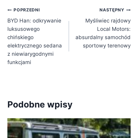
Nawigacja
POPRZEDNI
NASTĘPNY
BYD Han: odkrywanie
Myśliwiec rajdowy
wpisu
luksusowego
Local Motors:
chińskiego
absurdalny samochód
elektrycznego sedana
sportowy terenowy
z niewiarygodnymi
funkcjami
Podobne wpisy