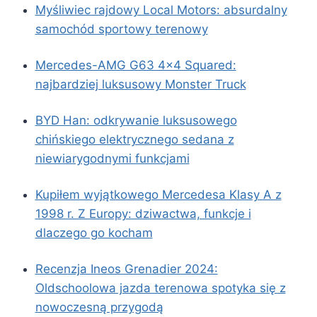
Myśliwiec rajdowy Local Motors: absurdalny
samochód sportowy terenowy
Mercedes-AMG G63 4×4 Squared:
najbardziej luksusowy Monster Truck
BYD Han: odkrywanie luksusowego
chińskiego elektrycznego sedana z
niewiarygodnymi funkcjami
Kupiłem wyjątkowego Mercedesa Klasy A z
1998 r. Z Europy: dziwactwa, funkcje i
dlaczego go kocham
Recenzja Ineos Grenadier 2024:
Oldschoolowa jazda terenowa spotyka się z
nowoczesną przygodą