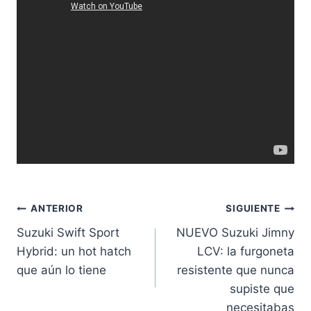
Navegación
ANTERIOR
SIGUIENTE
Suzuki Swift Sport
NUEVO Suzuki Jimny
de
Hybrid: un hot hatch
LCV: la furgoneta
entradas
que aún lo tiene
resistente que nunca
supiste que
necesitabas