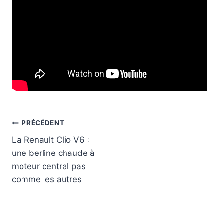
Navigation
PRÉCÉDENT
La Renault Clio V6 :
de
une berline chaude à
l’article
moteur central pas
comme les autres