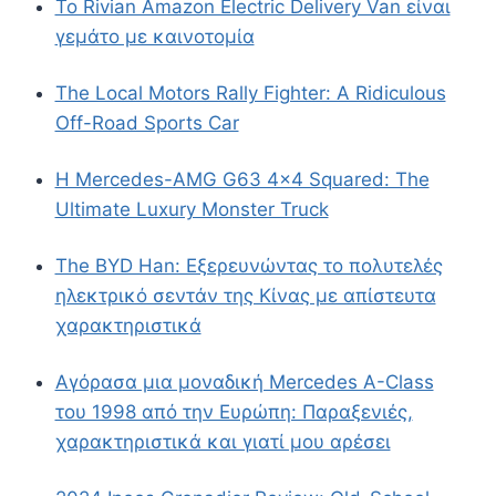
Το Rivian Amazon Electric Delivery Van είναι
γεμάτο με καινοτομία
The Local Motors Rally Fighter: A Ridiculous
Off-Road Sports Car
Η Mercedes-AMG G63 4×4 Squared: The
Ultimate Luxury Monster Truck
The BYD Han: Εξερευνώντας το πολυτελές
ηλεκτρικό σεντάν της Κίνας με απίστευτα
χαρακτηριστικά
Αγόρασα μια μοναδική Mercedes A-Class
του 1998 από την Ευρώπη: Παραξενιές,
χαρακτηριστικά και γιατί μου αρέσει