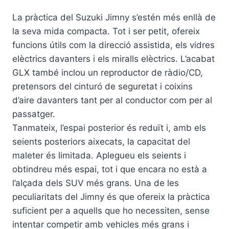
La pràctica del Suzuki Jimny s’estén més enllà de
la seva mida compacta. Tot i ser petit, ofereix
funcions útils com la direcció assistida, els vidres
elèctrics davanters i els miralls elèctrics. L’acabat
GLX també inclou un reproductor de ràdio/CD,
pretensors del cinturó de seguretat i coixins
d’aire davanters tant per al conductor com per al
passatger.
Tanmateix, l’espai posterior és reduït i, amb els
seients posteriors aixecats, la capacitat del
maleter és limitada. Aplegueu els seients i
obtindreu més espai, tot i que encara no està a
l’alçada dels SUV més grans. Una de les
peculiaritats del Jimny és que ofereix la pràctica
suficient per a aquells que ho necessiten, sense
intentar competir amb vehicles més grans i