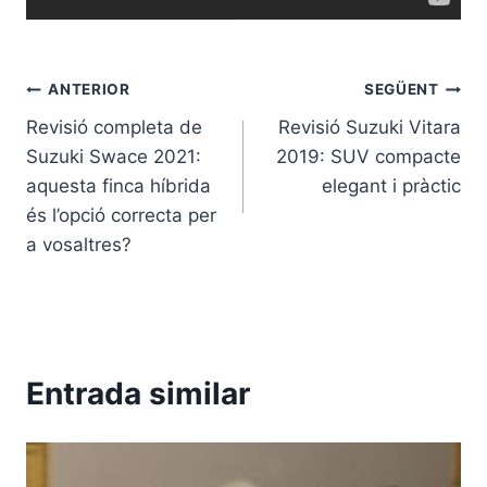
Navegació
ANTERIOR
SEGÜENT
Revisió completa de
Revisió Suzuki Vitara
d'entrades
Suzuki Swace 2021:
2019: SUV compacte
aquesta finca híbrida
elegant i pràctic
és l’opció correcta per
a vosaltres?
Entrada similar