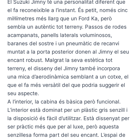
El Suzuki Jimny té una personalitat diferent que
el fa reconeixible a l’instant. És petit, només cinc
mil·límetres més llarg que un Ford Ka, però
sembla un autèntic tot terreny. Passos de rodes
acampanats, panells laterals voluminosos,
baranes del sostre i un pneumàtic de recanvi
muntat a la porta posterior donen al Jimny el seu
encant robust. Malgrat la seva estètica tot
terreny, el disseny del Jimny també incorpora
una mica d’aerodinàmica semblant a un cotxe, el
que el fa més versàtil del que podria suggerir el
seu aspecte.
A l’interior, la cabina és bàsica però funcional.
L’interior està dominat per un plàstic gris senzill i
la disposició és fàcil d’utilitzar. Està dissenyat per
ser pràctic més que per al luxe, però aquesta
senzillesa forma part del seu encant. L’espai de