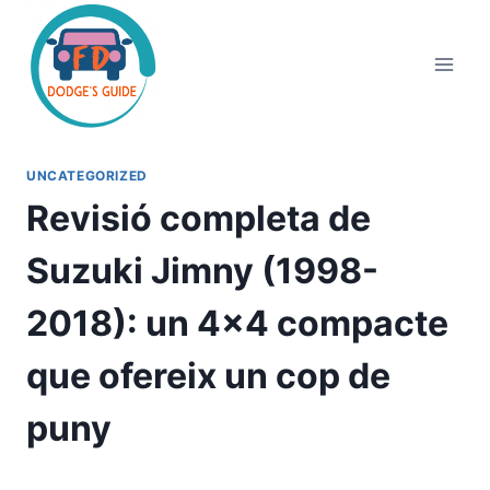
Vés
al
contingut
UNCATEGORIZED
Revisió completa de
Suzuki Jimny (1998-
2018): un 4×4 compacte
que ofereix un cop de
puny