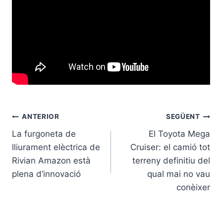
Navegació
ANTERIOR
SEGÜENT
La furgoneta de
El Toyota Mega
d'entrades
lliurament elèctrica de
Cruiser: el camió tot
Rivian Amazon està
terreny definitiu del
plena d’innovació
qual mai no vau
conèixer