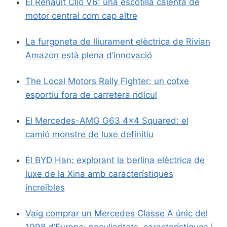
El Renault Clio V6: una escotilla calenta de
motor central com cap altre
La furgoneta de lliurament elèctrica de Rivian
Amazon està plena d’innovació
The Local Motors Rally Fighter: un cotxe
esportiu fora de carretera ridícul
El Mercedes-AMG G63 4×4 Squared: el
camió monstre de luxe definitiu
El BYD Han: explorant la berlina elèctrica de
luxe de la Xina amb característiques
increïbles
Vaig comprar un Mercedes Classe A únic del
1998 d’Europa: peculiaritats, característiques i