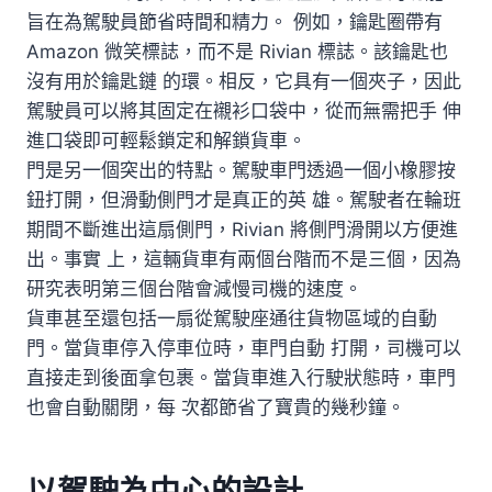
旨在為駕駛員節省時間和精力。 例如，鑰匙圈帶有
Amazon 微笑標誌，而不是 Rivian 標誌。該鑰匙也
沒有用於鑰匙鏈 的環。相反，它具有一個夾子，因此
駕駛員可以將其固定在襯衫口袋中，從而無需把手 伸
進口袋即可輕鬆鎖定和解鎖貨車。
門是另一個突出的特點。駕駛車門透過一個小橡膠按
鈕打開，但滑動側門才是真正的英 雄。駕駛者在輪班
期間不斷進出這扇側門，Rivian 將側門滑開以方便進
出。事實 上，這輛貨車有兩個台階而不是三個，因為
研究表明第三個台階會減慢司機的速度。
貨車甚至還包括一扇從駕駛座通往貨物區域的自動
門。當貨車停入停車位時，車門自動 打開，司機可以
直接走到後面拿包裹。當貨車進入行駛狀態時，車門
也會自動關閉，每 次都節省了寶貴的幾秒鐘。
以駕駛為中心的設計