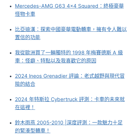
Mercedes-AMG G63 4×4 Squared：終極豪華
怪物卡車
比亞迪漢：探索中國豪華電動轎車，擁有令人難以
置信的功能
我從歐洲買了一輛獨特的 1998 年梅賽德斯 A 級
車：怪癖、特點以及我喜歡它的原因
2024 Ineos Grenadier 評論：老式越野與現代冒
險的結合
2024 年特斯拉 Cyber​​truck 評測：卡車的未來就
在這裡！
鈴木雨燕 2005-2010 |深度評測：一款魅力十足
的緊湊型轎車！