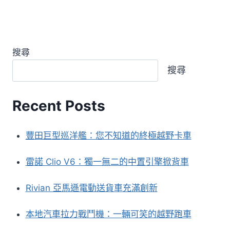
搜尋
搜尋
Recent Posts
豐田巨型巡洋艦：您不知道的終極越野卡車
雷諾 Clio V6：獨一無二的中置引擎掀背車
Rivian 亞馬遜電動送貨車充滿創新
本地汽車拉力戰鬥機：一輛可笑的越野跑車