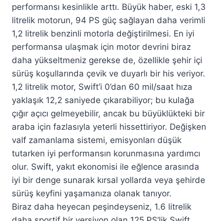
performansı kesinlikle arttı. Büyük haber, eski 1,3
litrelik motorun, 94 PS güç sağlayan daha verimli
1,2 litrelik benzinli motorla değiştirilmesi. En iyi
performansa ulaşmak için motor devrini biraz
daha yükseltmeniz gerekse de, özellikle şehir içi
sürüş koşullarında çevik ve duyarlı bir his veriyor.
1,2 litrelik motor, Swift’i 0’dan 60 mil/saat hıza
yaklaşık 12,2 saniyede çıkarabiliyor; bu kulağa
çığır açıcı gelmeyebilir, ancak bu büyüklükteki bir
araba için fazlasıyla yeterli hissettiriyor. Değişken
valf zamanlama sistemi, emisyonları düşük
tutarken iyi performansın korunmasına yardımcı
olur. Swift, yakıt ekonomisi ile eğlence arasında
iyi bir denge sunarak kırsal yollarda veya şehirde
sürüş keyfini yaşamanıza olanak tanıyor.
Biraz daha heyecan peşindeyseniz, 1.6 litrelik
daha sportif bir versiyon olan 125 PS’lik Swift