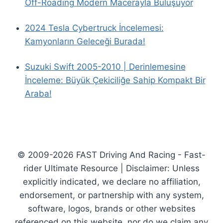
Off-Roading Modern Macerayla Buluşuyor
2024 Tesla Cybertruck İncelemesi:
Kamyonların Geleceği Burada!
Suzuki Swift 2005-2010 | Derinlemesine
İnceleme: Büyük Çekiciliğe Sahip Kompakt Bir
Araba!
© 2009-2026 FAST Driving And Racing - Fast-
rider Ultimate Resource | Disclaimer: Unless
explicitly indicated, we declare no affiliation,
endorsement, or partnership with any system,
software, logos, brands or other websites
referenced on this website, nor do we claim any